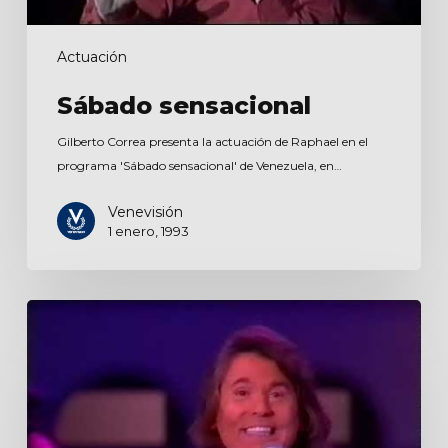
Actuación
Sábado sensacional
Gilberto Correa presenta la actuación de Raphael en el
programa 'Sábado sensacional' de Venezuela, en…
Venevisión
1 enero, 1993
Encantado
de
la
vida