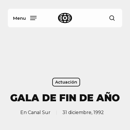
Skip
Menu
to
main
Menu
busca
content
Actuación
GALA DE FIN DE AÑO
En
Canal Sur
31 diciembre, 1992