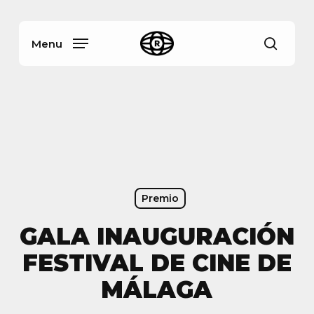
Skip
Menu
to
main
Menu
busca
content
Premio
GALA INAUGURACIÓN
FESTIVAL DE CINE DE
MÁLAGA