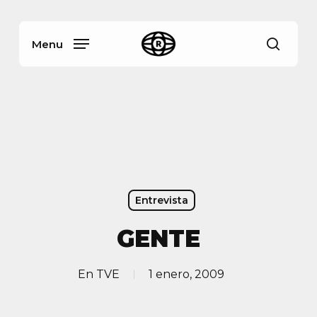
Skip
Menu
to
main
Menu
busca
content
Entrevista
GENTE
En
TVE
1 enero, 2009