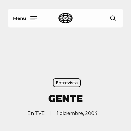
Skip
Menu
to
main
Menu
busca
content
Entrevista
GENTE
En
TVE
1 diciembre, 2004