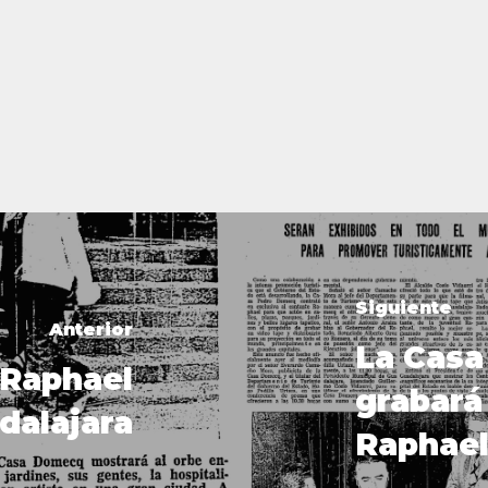
Siguiente
Anterior
La Cas
Raphael
grabará
dalajara
Raphael