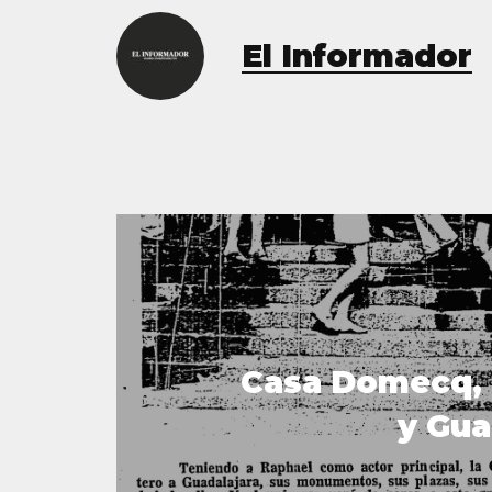
El Informador
Casa Domecq, 
y Gua