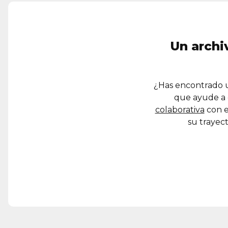
Un archi
¿Has encontrado u
que ayude a 
colaborativa
con e
su trayect