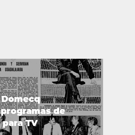
a Domecq
 programas de
 para TV