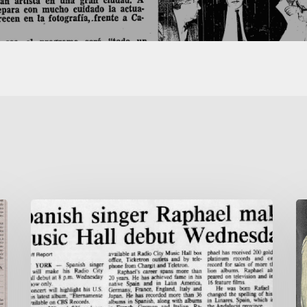
Spanish
R
singer
e
Raphael
M
makes
Music
Hall
debut