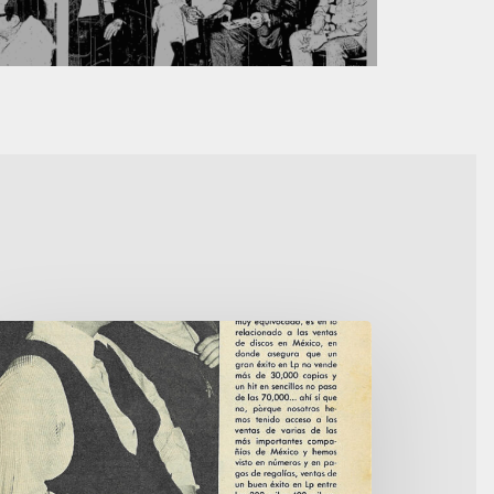
aphael
n
éxico