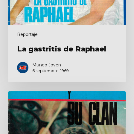
Reportaje
La gastritis de Raphael
Mundo Joven
6 septiembre, 1969
Raphael
y
su
clan