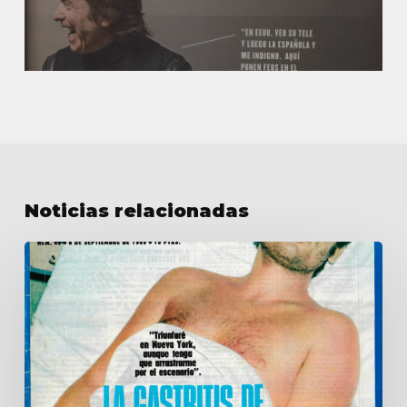
Noticias relacionadas
La
gastritis
de
Raphael