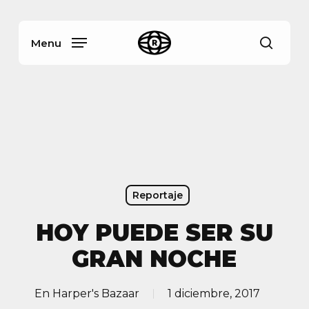
Skip
Menu
to
main
Menu
busca
content
Reportaje
HOY PUEDE SER SU
GRAN NOCHE
En
Harper's Bazaar
1 diciembre, 2017