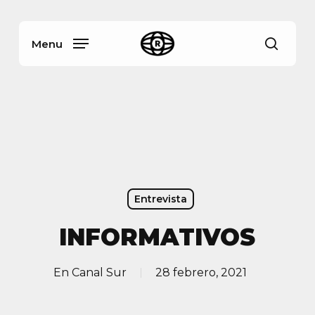
Skip
Menu
to
main
Menu
busca
content
Entrevista
INFORMATIVOS
En
Canal Sur
28 febrero, 2021