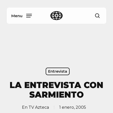
Skip
Menu
to
main
Menu
busca
content
Entrevista
LA ENTREVISTA CON
SARMIENTO
En
TV Azteca
1 enero, 2005