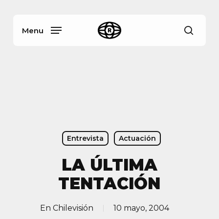
Skip
Menu
to
main
Menu
busca
content
Entrevista
Actuación
LA ÚLTIMA
TENTACIÓN
En
Chilevisión
10 mayo, 2004