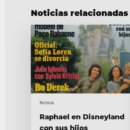
Noticias relacionadas
Raphael
en
Disneyland
con
sus
hijos
Noticia
Raphael en Disneyland
con sus hijos