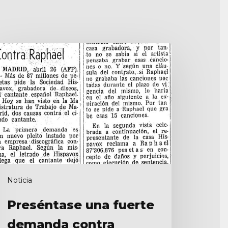
reséntase
na
uerte
emanda
ontra
aphael
Noticia
Preséntase una fuerte
demanda contra