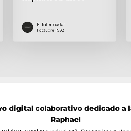
El Informador
1 octubre, 1992
vo digital colaborativo dedicado a l
Raphael
n dato que podamos actualizar? ¿Conoces fechas, doc