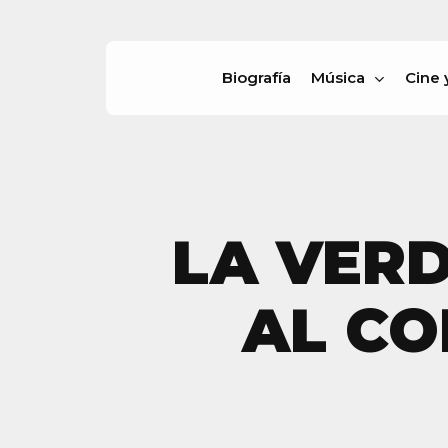
Skip
to
main
Biografía
Música
Cine 
content
Pulsa enter para buscar o ESC para cer
LA VER
AL CO