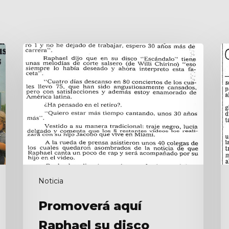
Promoverá
P
aquí
u
Raphael
f
su
d
disco
c
R
Noticia
Promoverá aquí
Raphael su disco