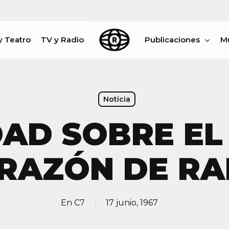
y Teatro
TV y Radio
Publicaciones
M
rar
Noticia
DAD SOBRE EL
RAZÓN DE R
En
C7
17 junio, 1967