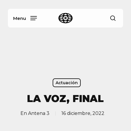
Skip
Menu
to
main
Menu
busca
content
Actuación
LA VOZ, FINAL
En
Antena 3
16 diciembre, 2022