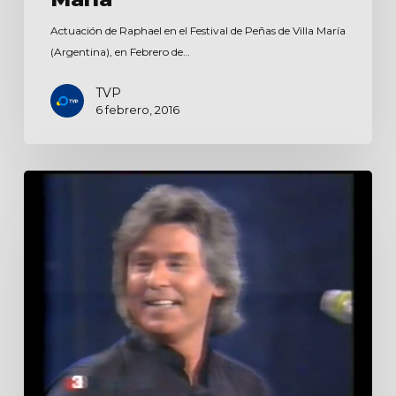
Actuación de Raphael en el Festival de Peñas de Villa María
(Argentina), en Febrero de…
TVP
6 febrero, 2016
De
tu
a
tu