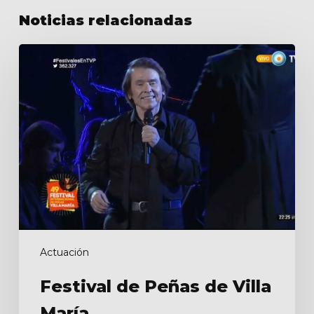
Noticias relacionadas
Festival
de
Peñas
de
Villa
María
Actuación
Festival de Peñas de Villa
María