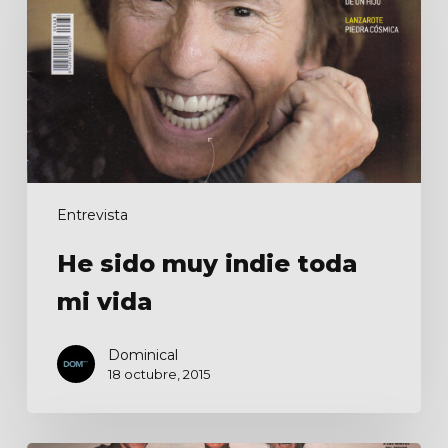
indie
toda
mi
vida
Entrevista
He sido muy indie toda
mi vida
Dominical
18 octubre, 2015