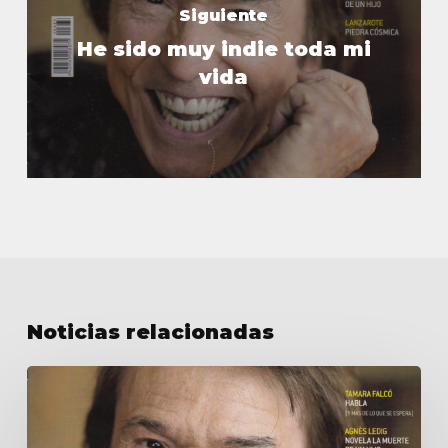
Siguiente
He sido muy indie toda mi
vida
Noticias relacionadas
He
sido
muy