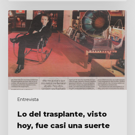
Lo
del
trasplante,
visto
hoy,
fue
casi
una
suerte
Entrevista
Lo del trasplante, visto
hoy, fue casi una suerte