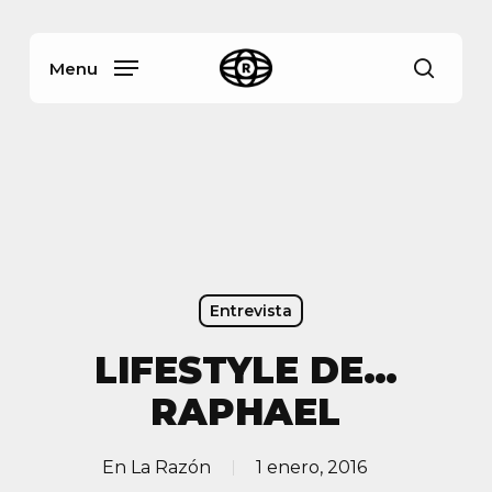
Skip
Menu
to
main
Menu
busca
content
Entrevista
LIFESTYLE DE…
RAPHAEL
En
La Razón
1 enero, 2016