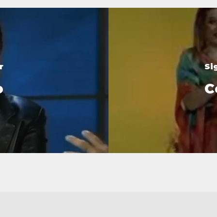
r
Si
o
C