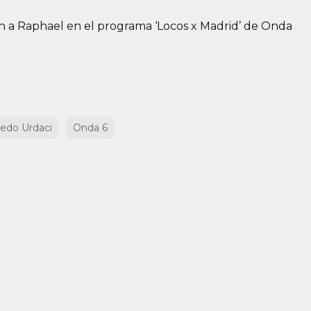
n a Raphael en el programa ‘Locos x Madrid’ de Onda
redo Urdaci
Onda 6