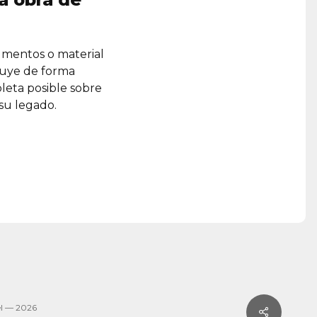
umentos o material
ruye de forma
leta posible sobre
 su legado.
l — 2026
Share