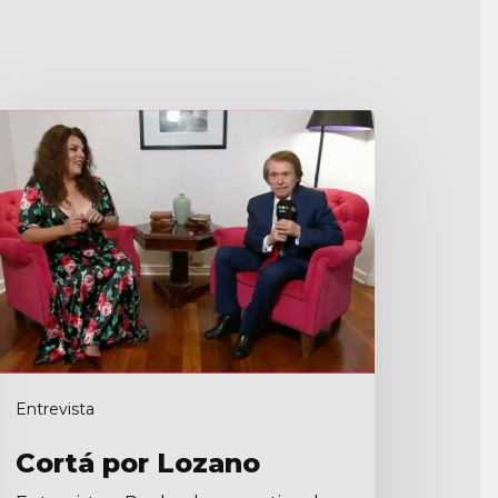
ortá
or
ozano
Entrevista
Cortá por Lozano