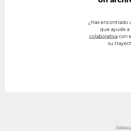
¿Has encontrado u
que ayude a 
colaborativa
con e
su trayect
Política 