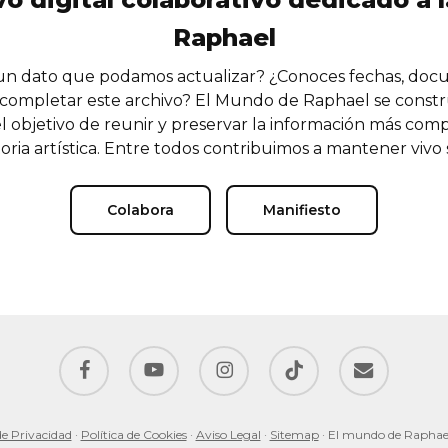
Raphael
n dato que podamos actualizar? ¿Conoces fechas, doc
completar este archivo? El Mundo de Raphael se const
l objetivo de reunir y preservar la información más comp
oria artística. Entre todos contribuimos a mantener vivo
Colabora
Manifiesto
facebook
youtube
instagram
tiktok
email
de Privacidad
·
Política de Cookies
·
Aviso Legal
·
Sitemap
· El mundo de Raphae