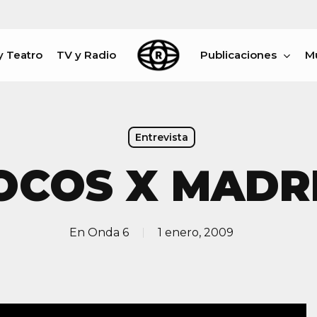
y Teatro
TV y Radio
Publicaciones
M
rar
Entrevista
OCOS X MADR
En
Onda 6
1 enero, 2009