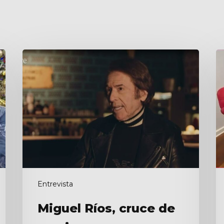
Miguel
C
Ríos,
p
cruce
L
de
caminos
Entrevista
Miguel Ríos, cruce de