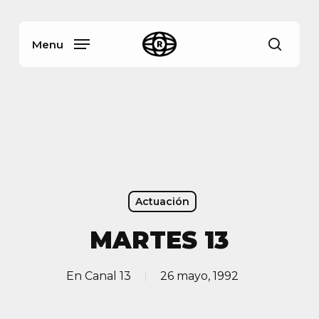
Skip
Menu
to
main
Menu
busca
content
Actuación
MARTES 13
En
Canal 13
26 mayo, 1992