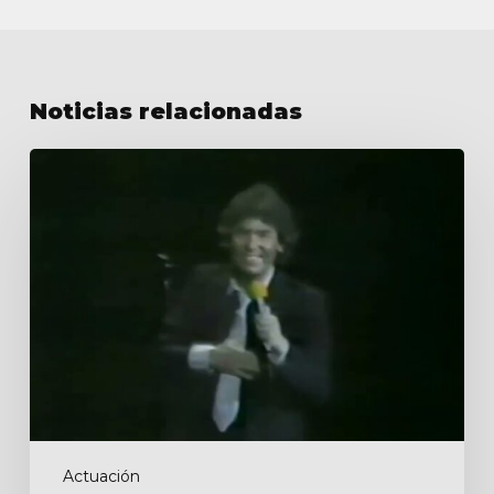
Noticias relacionadas
XI
Edición
Premios
OTI
Actuación