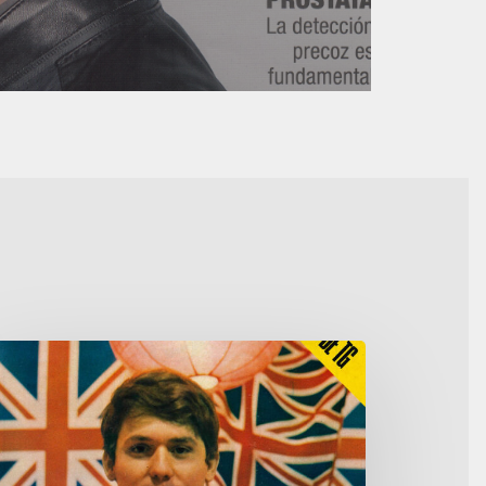
aphael
n
ondres