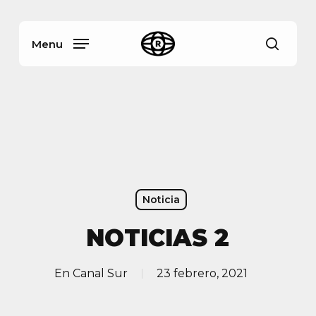
Skip
Menu
to
main
Menu
busca
content
Noticia
NOTICIAS 2
En
Canal Sur
23 febrero, 2021