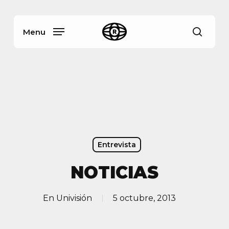
Skip
Menu
to
main
Menu
busca
content
Entrevista
NOTICIAS
En
Univisión
5 octubre, 2013