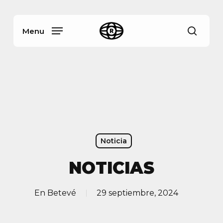
Skip
Menu
to
main
Menu
busca
content
Noticia
NOTICIAS
En
Betevé
29 septiembre, 2024