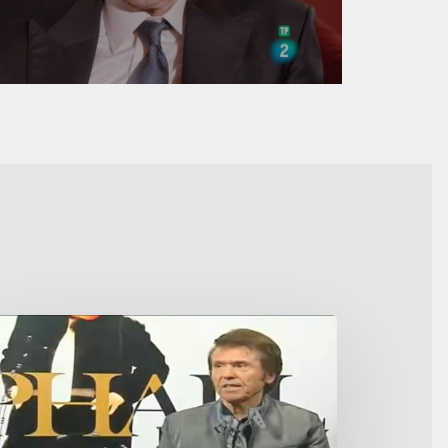
trevista
ara
iversal