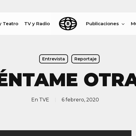
y Teatro
TV y Radio
Publicaciones
M
rar
Entrevista
Reportaje
ÉNTAME OTRA
En
TVE
6 febrero, 2020