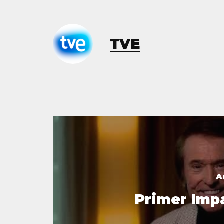
TVE
A
Primer Imp