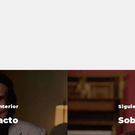
nterior
Sigui
acto
Sob