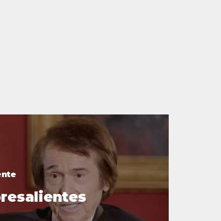
ente
resalientes