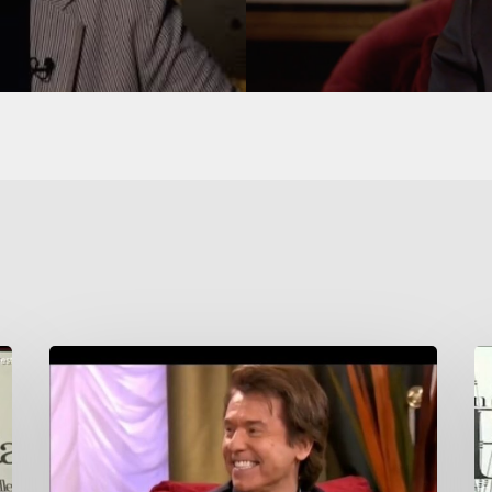
Habitación
En
623
p
El
Un