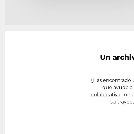
Un archi
¿Has encontrado u
que ayude a 
colaborativa
con e
su trayect