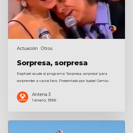
Actuación
Otros
Sorpresa, sorpresa
Raphael acude al programa 'Sorpresa, sorpresa' para
sorprender a varios fans. Presentado por Isabel Gemio…
Antena 3
1 enero, 1996
Photocall
del