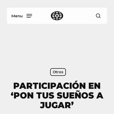
Skip
Menu
to
main
Menu
busca
content
Otros
PARTICIPACIÓN EN
‘PON TUS SUEÑOS A
JUGAR’