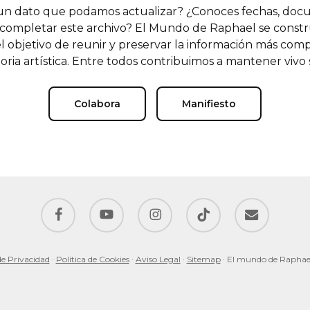
n dato que podamos actualizar? ¿Conoces fechas, doc
completar este archivo? El Mundo de Raphael se const
l objetivo de reunir y preservar la información más comp
oria artística. Entre todos contribuimos a mantener vivo
Colabora
Manifiesto
facebook
youtube
instagram
tiktok
email
de Privacidad
·
Política de Cookies
·
Aviso Legal
·
Sitemap
· El mundo de Raphae