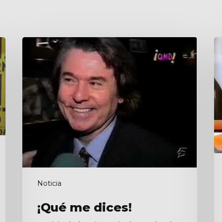
¡Qué
No
me
dices!
Noticia
¡Qué me dices!