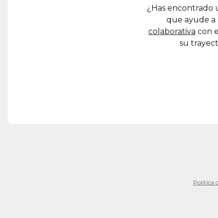
¿Has encontrado u
que ayude a 
colaborativa
con e
su trayect
Política 