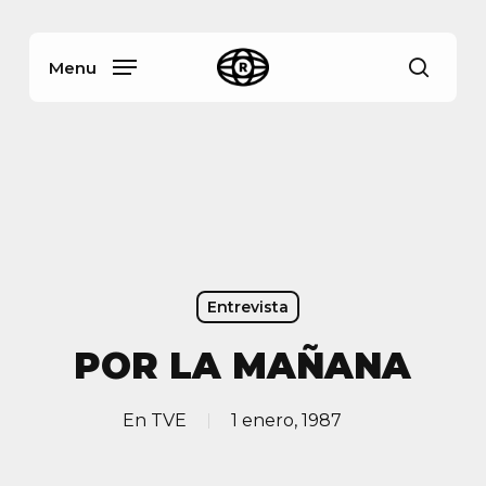
Skip
Menu
to
main
Menu
busca
content
Entrevista
POR LA MAÑANA
En
TVE
1 enero, 1987