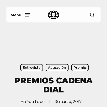
Skip
Menu
to
main
Menu
busca
content
Entrevista
Actuación
Premio
PREMIOS CADENA
DIAL
En
YouTube
16 marzo, 2017