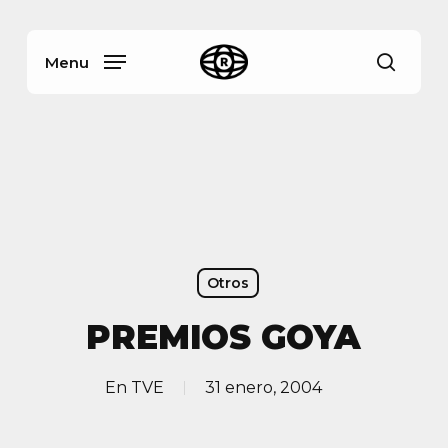
Skip
Menu
to
main
Menu
busca
content
Otros
PREMIOS GOYA
En
TVE
31 enero, 2004