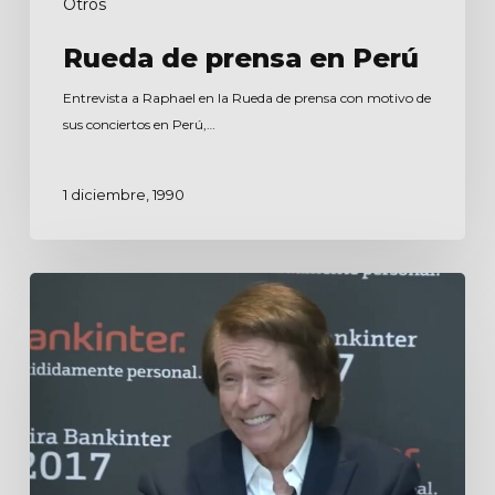
Otros
Rueda de prensa en Perú
Entrevista a Raphael en la Rueda de prensa con motivo de
sus conciertos en Perú,…
1 diciembre, 1990
Rueda
de
prensa
Gira
Bankinter