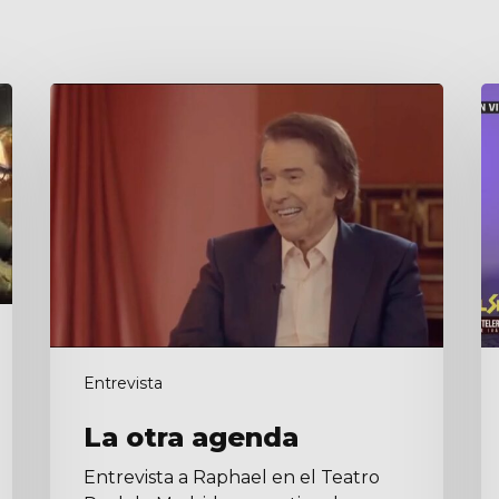
La
El
otra
s
agenda
d
m
Entrevista
La otra agenda
Entrevista a Raphael en el Teatro