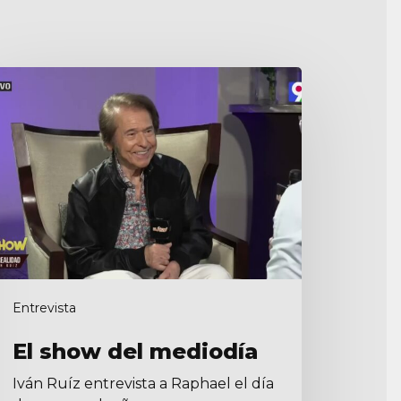
how
el
ediodía
Entrevista
El show del mediodía
Iván Ruíz entrevista a Raphael el día