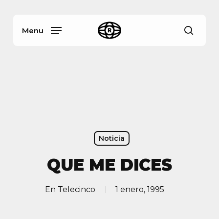
Skip
Menu
to
main
Menu
busca
content
Noticia
QUE ME DICES
En
Telecinco
1 enero, 1995