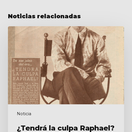
Noticias relacionadas
¿Tendrá
la
culpa
Raphael?
Noticia
¿Tendrá la culpa Raphael?