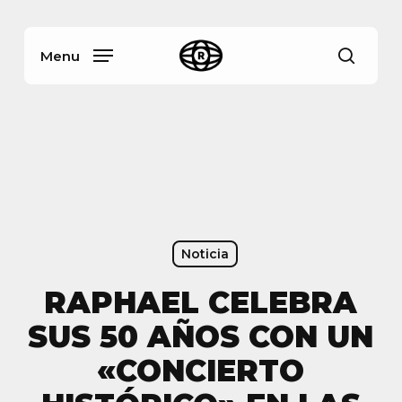
Skip
Menu
to
main
Menu
busca
content
Noticia
RAPHAEL CELEBRA
SUS 50 AÑOS CON UN
«CONCIERTO