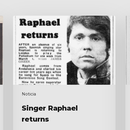
Singer
S
Raphael
s
returns
R
t
di
hi
m
ar
in
c
at
Noticia
t
Ri
Singer Raphael
returns