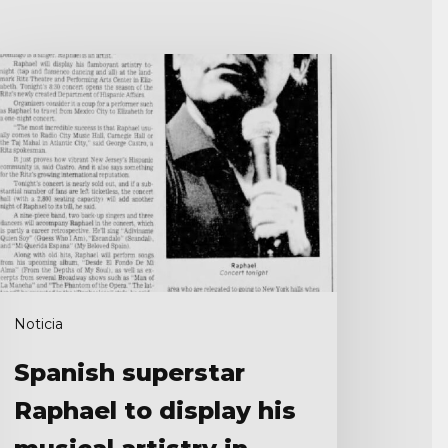
panish
uperstar
aphael
o
splay
s
usical
tistry
oncert
Noticia
he
tz
Spanish superstar
Raphael to display his