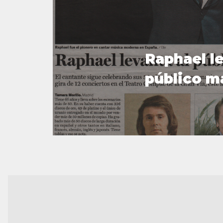
Raphael le
público m