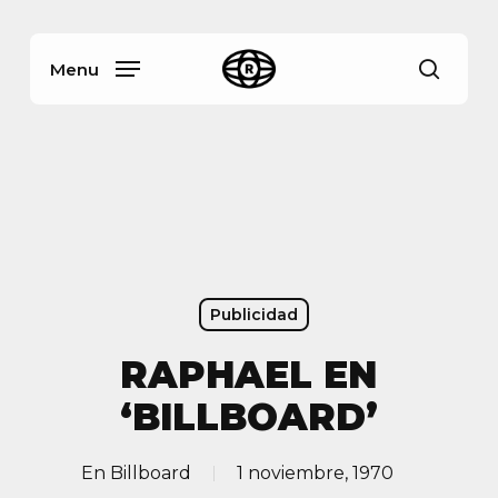
Skip
Menu
to
main
Menu
busca
content
Publicidad
RAPHAEL EN
‘BILLBOARD’
En
Billboard
1 noviembre, 1970