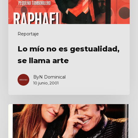
Reportaje
Lo mío no es gestualidad,
se llama arte
ByN Dominical
10 junio, 2001
Hoy
puede
ser
su
gran