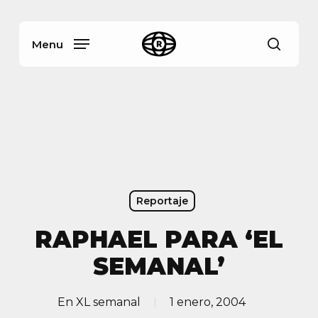
Skip
Menu
to
main
Menu
busca
content
Reportaje
RAPHAEL PARA ‘EL
SEMANAL’
En
XL semanal
1 enero, 2004