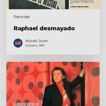
Reportaje
Raphael desmayado
Mundo Joven
9 enero, 1971
Lo
mío
no
es
gestualidad,
se
llama
arte