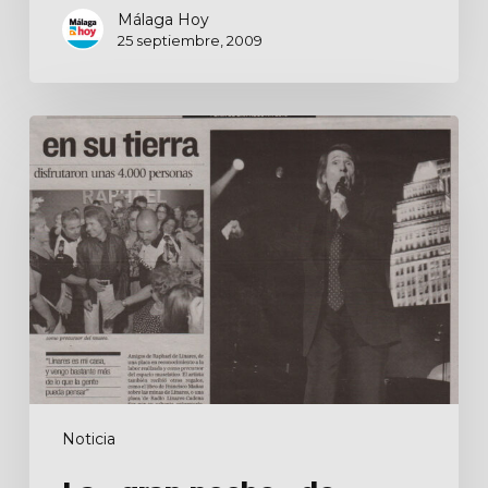
Málaga Hoy
25 septiembre, 2009
La
«gran
noche»
de
Raphael
en
su
tierra
Noticia