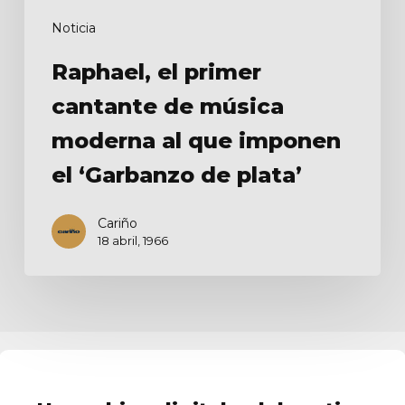
‘Garbanzo
Noticia
de
plata’
Raphael, el primer
cantante de música
moderna al que imponen
el ‘Garbanzo de plata’
Cariño
18 abril, 1966