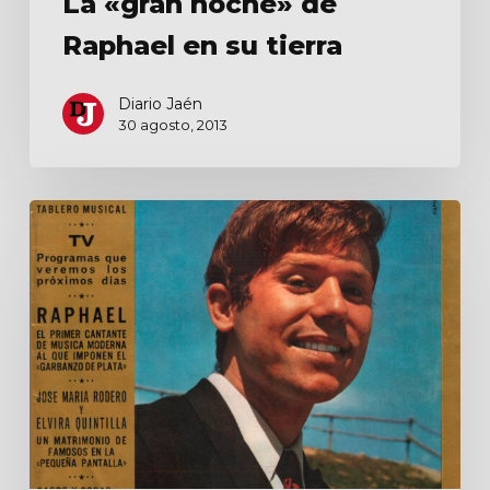
La «gran noche» de
Raphael en su tierra
Diario Jaén
30 agosto, 2013
Raphael,
el
primer
cantante
de
música
moderna
al
que
imponen
el