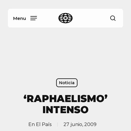
Skip
Menu
to
main
Menu
busca
content
Noticia
‘RAPHAELISMO’
INTENSO
En
El País
27 junio, 2009