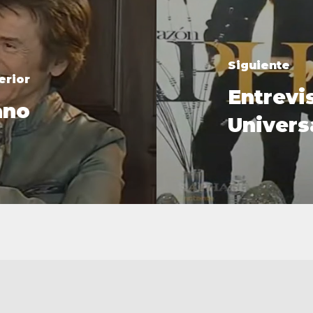
Siguiente
erior
Entrevis
ano
Univers