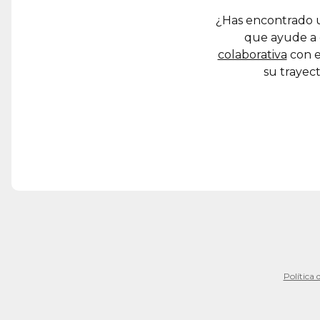
¿Has encontrado u
que ayude a 
colaborativa
con e
su trayect
Política 