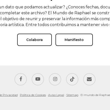
n dato que podamos actualizar? ¿Conoces fechas, doc
completar este archivo? El Mundo de Raphael se const
l objetivo de reunir y preservar la información más comp
oria artística. Entre todos contribuimos a mantener vivo
Colabora
Manifiesto
facebook
youtube
instagram
tiktok
email
de Privacidad
·
Política de Cookies
·
Aviso Legal
·
Sitemap
· El mundo de Raphae