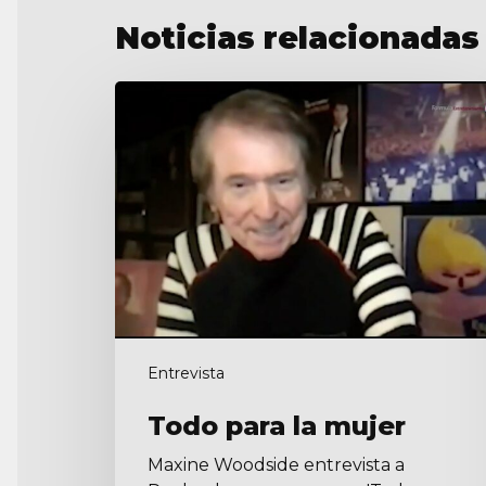
Noticias relacionadas
Todo
para
la
mujer
Entrevista
Todo para la mujer
Maxine Woodside entrevista a