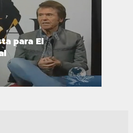
ta para El
al