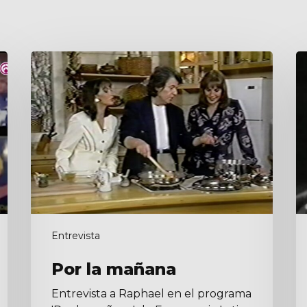
Por
En
la
p
mañana
C
13
Entrevista
Por la mañana
Entrevista a Raphael en el programa