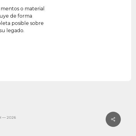
umentos o material
ruye de forma
leta posible sobre
 su legado.
l — 2026
Share