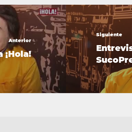
Siguiente
Anterior
Entrevi
a ¡Hola!
SucoPr