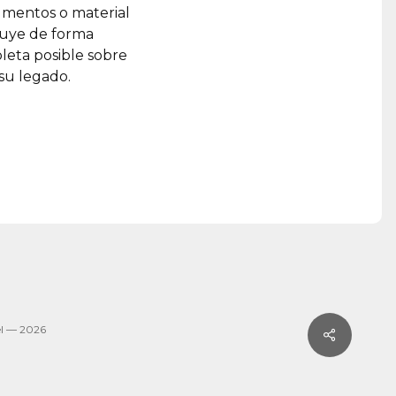
umentos o material
ruye de forma
leta posible sobre
 su legado.
l — 2026
Share