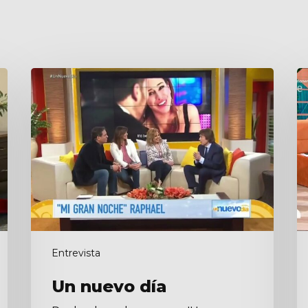
Un
M
nuevo
día
Entrevista
Un nuevo día