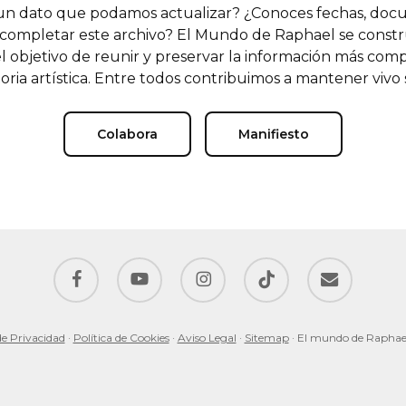
n dato que podamos actualizar? ¿Conoces fechas, doc
completar este archivo? El Mundo de Raphael se const
l objetivo de reunir y preservar la información más comp
oria artística. Entre todos contribuimos a mantener vivo
Colabora
Manifiesto
facebook
youtube
instagram
tiktok
email
de Privacidad
·
Política de Cookies
·
Aviso Legal
·
Sitemap
· El mundo de Raphae