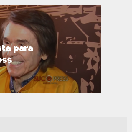
sta para
ess