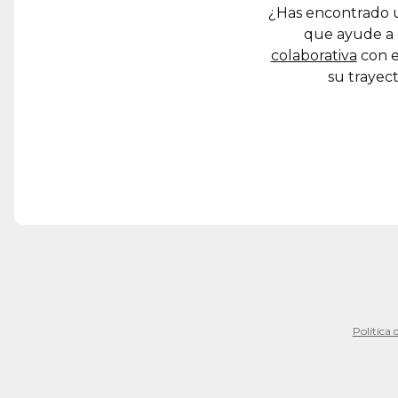
¿Has encontrado u
que ayude a 
colaborativa
con e
su trayect
Política 