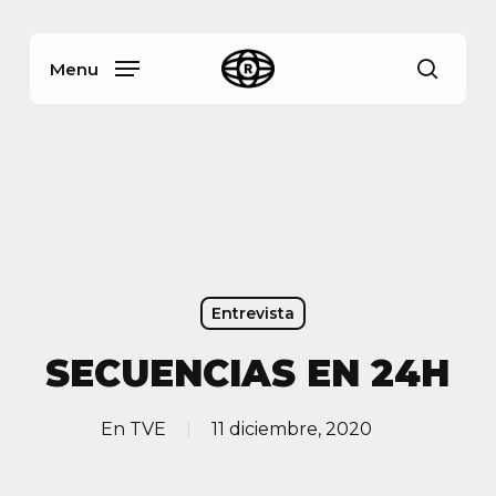
Skip
Menu
to
main
Menu
busca
content
Entrevista
SECUENCIAS EN 24H
En
TVE
11 diciembre, 2020