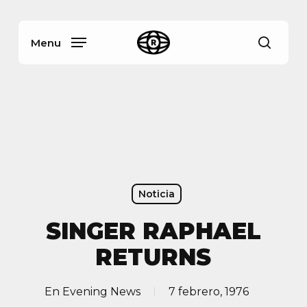
Skip
Menu
to
main
Menu
busca
content
Noticia
SINGER RAPHAEL
RETURNS
En
Evening News
7 febrero, 1976