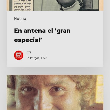
Noticia
En antena el ‘gran
especial’
C7
13 mayo, 1972
Proclaman
a
Raphael
‘El
fenómeno’