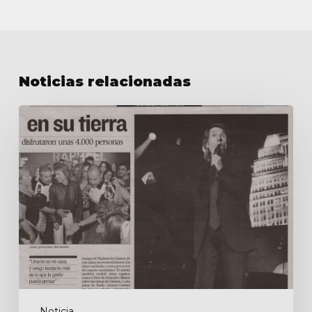
Noticias relacionadas
La
«gran
noche»
de
Raphael
en
su
tierra
Noticia