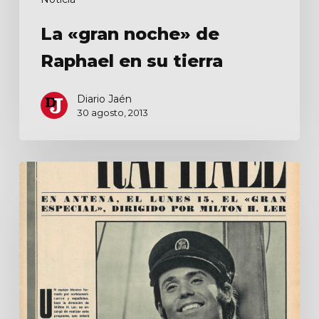
La «gran noche» de
Raphael en su tierra
Diario Jaén
30 agosto, 2013
En
antena
el
‘gran
especial’