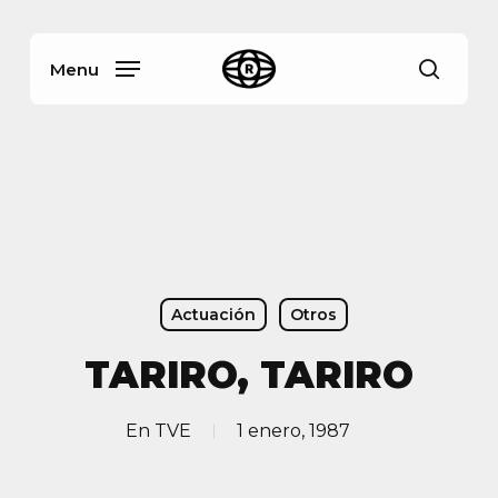
Skip
Menu
to
main
Menu
busca
content
Actuación
Otros
TARIRO, TARIRO
En
TVE
1 enero, 1987