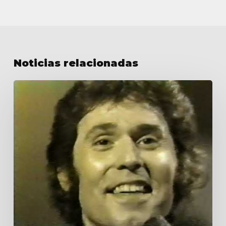
Noticias relacionadas
Las
estrellas
se
reúnen