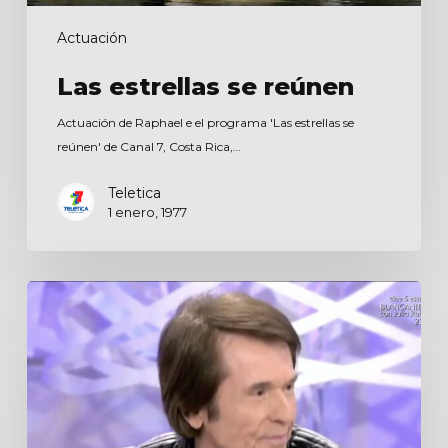
Actuación
Las estrellas se reúnen
Actuación de Raphael e el programa 'Las estrellas se
reúnen' de Canal 7, Costa Rica,…
Teletica
1 enero, 1977
Qué
tiempo
tan
feliz