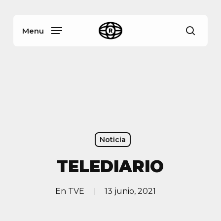
Skip
Menu
to
main
Menu
busca
content
Noticia
TELEDIARIO
En
TVE
13 junio, 2021