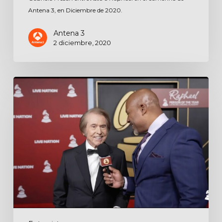
Antena 3, en Diciembre de 2020.
Antena 3
2 diciembre, 2020
Alfombra
roja
gala
‘Persona
del
Año’
Latin
Grammy