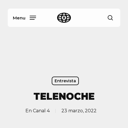
Skip
Menu
to
main
Menu
busca
content
Entrevista
TELENOCHE
En
Canal 4
23 marzo, 2022