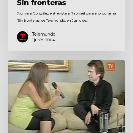
Sin fronteras
Xiomara González entrevista a Raphael para el programa
'Sin fronteras' de Telemundo, en Junio de…
Telemundo
1 junio, 2004
Buenos
días
a
todos