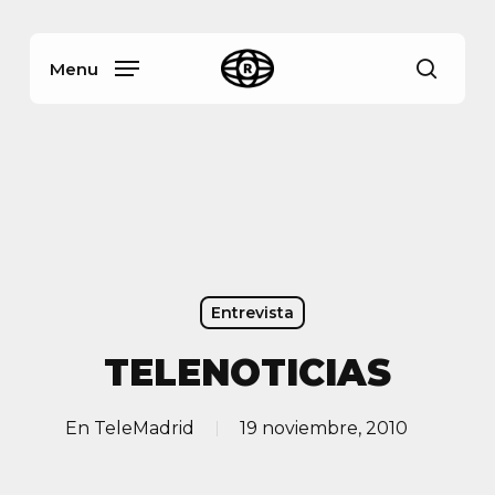
Skip
Menu
to
main
Menu
busca
content
Entrevista
TELENOTICIAS
En
TeleMadrid
19 noviembre, 2010