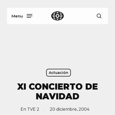
Skip
Menu
to
main
Menu
busca
content
Actuación
XI CONCIERTO DE
NAVIDAD
En
TVE 2
20 diciembre, 2004