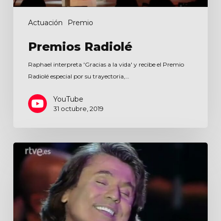
Actuación
Premio
Premios Radiolé
Raphael interpreta 'Gracias a la vida' y recibe el Premio
Radiolé especial por su trayectoria,…
YouTube
31 octubre, 2019
Unidos
por
la
paz
y
la
libertad