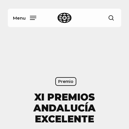
Skip
Menu
to
main
Menu
busca
content
Premio
XI PREMIOS
ANDALUCÍA
EXCELENTE