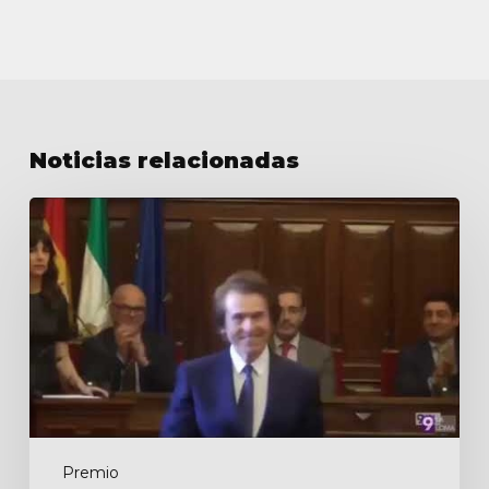
Noticias relacionadas
Premios
de
la
Provincia
de
Jaén
Premio