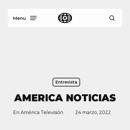
Skip
Menu
to
main
Menu
busca
content
Entrevista
AMERICA NOTICIAS
En
América Televisión
24 marzo, 2022