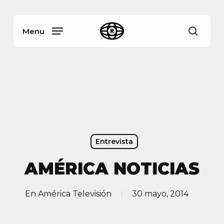
Skip
Menu
to
main
Menu
busca
content
Entrevista
AMÉRICA NOTICIAS
En
América Televisión
30 mayo, 2014