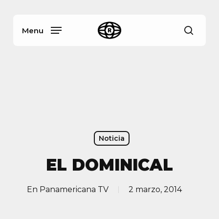
Skip
Menu
to
main
Menu
busca
content
Noticia
EL DOMINICAL
En
Panamericana TV
2 marzo, 2014