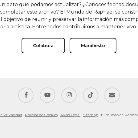
n dato que podamos actualizar? ¿Conoces fechas, doc
completar este archivo? El Mundo de Raphael se const
l objetivo de reunir y preservar la información más comp
oria artística. Entre todos contribuimos a mantener vivo
Colabora
Manifiesto
facebook
youtube
instagram
tiktok
email
de Privacidad
·
Política de Cookies
·
Aviso Legal
·
Sitemap
· El mundo de Raphae