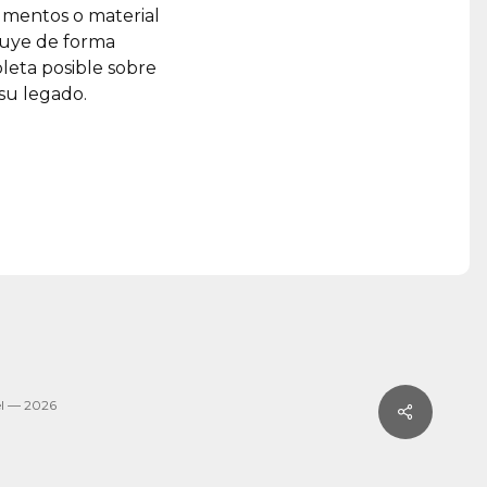
umentos o material
ruye de forma
leta posible sobre
 su legado.
l — 2026
Share