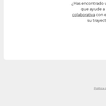
¿Has encontrado u
que ayude a 
colaborativa
con e
su trayect
Política 