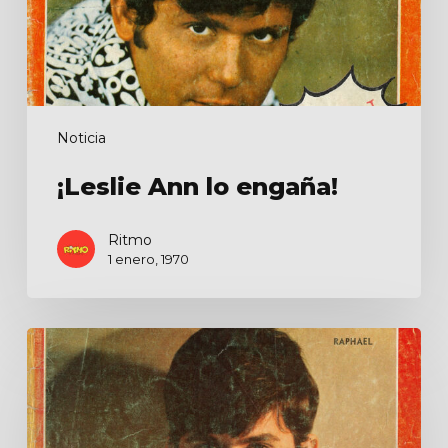
Noticia
¡Leslie Ann lo engaña!
Ritmo
1 enero, 1970
Raphael
en
la
Basílica
de