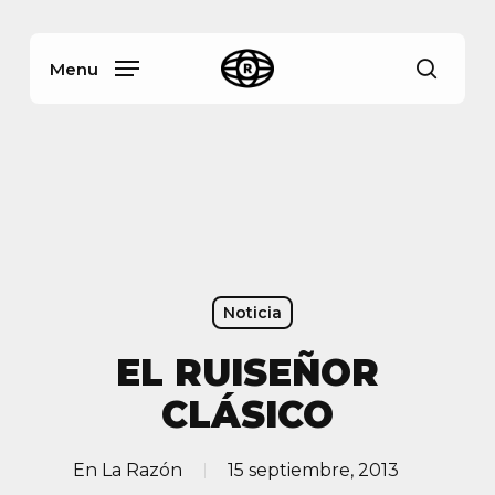
Skip
Menu
to
main
Menu
busca
content
Noticia
EL RUISEÑOR
CLÁSICO
En
La Razón
15 septiembre, 2013