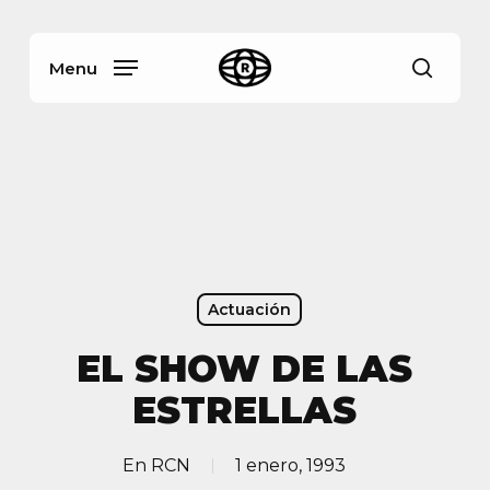
Skip
Menu
to
main
Menu
busca
content
Actuación
EL SHOW DE LAS
ESTRELLAS
En
RCN
1 enero, 1993