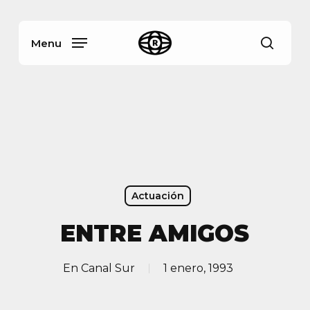
Skip
Menu
to
main
Menu
busca
content
Actuación
ENTRE AMIGOS
En
Canal Sur
1 enero, 1993