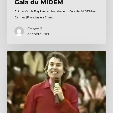
Gala du MIDEM
Actuación de Raphael en la gala de trofeos del MIDEM en
Cannes (Francia), en Enero…
France 2
27 enero, 1968
El
gordo
de
la
semana