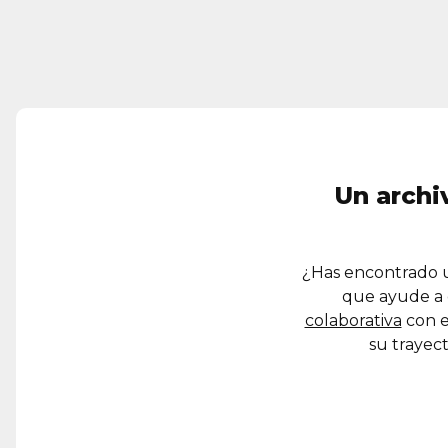
Un archi
¿Has encontrado u
que ayude a 
colaborativa
con e
su trayect