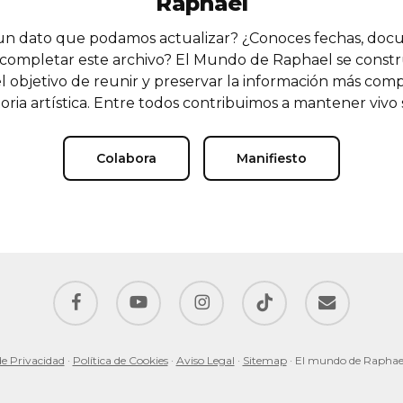
Raphael
n dato que podamos actualizar? ¿Conoces fechas, doc
completar este archivo? El Mundo de Raphael se const
l objetivo de reunir y preservar la información más comp
oria artística. Entre todos contribuimos a mantener vivo
Colabora
Manifiesto
facebook
youtube
instagram
tiktok
email
de Privacidad
·
Política de Cookies
·
Aviso Legal
·
Sitemap
· El mundo de Raphae