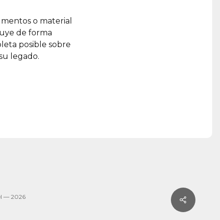
umentos o material
ruye de forma
leta posible sobre
 su legado.
l — 2026
Share