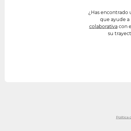
¿Has encontrado u
que ayude a 
colaborativa
con e
su trayect
Política 